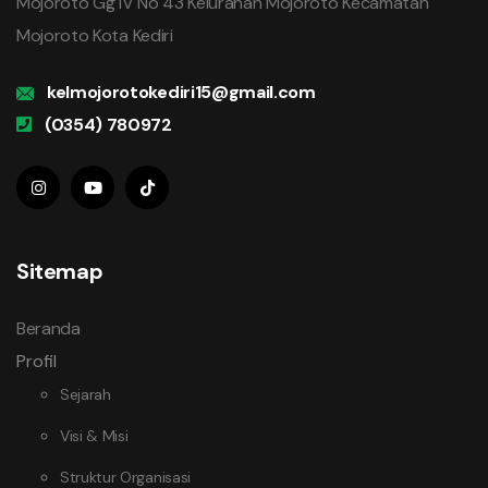
Mojoroto Gg IV No 43 Kelurahan Mojoroto Kecamatan
Mojoroto Kota Kediri
kelmojorotokediri15@gmail.com
(0354) 780972
Sitemap
Beranda
Profil
Sejarah
Visi & Misi
Struktur Organisasi