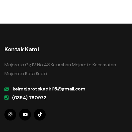
Kontak Kami
Mojoroto Gg IV No 43 Kelurahan Mojoroto Kecamatan
Mojoroto Kota Kediri
kelmojorotokediri15@gmail.com
(0354) 780972